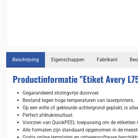
Beschrijving
Eigenschappen
Fabrikant
Beo
Productinformatie "Etiket Avery L
Gegarandeerd storingvrije doorvoer.
Bestand tegen hoge temperaturen van laserprinters.
Op een witte of gekleurde achtergrond geplakt, is alle
Perfect afdrukresultaat.
Voorzien van QuickPEEL toepassing om de etiketten n
Alle formaten zijn standaard opgenomen in de mees
Gratis online templates en ontwerpsoftware beschikb