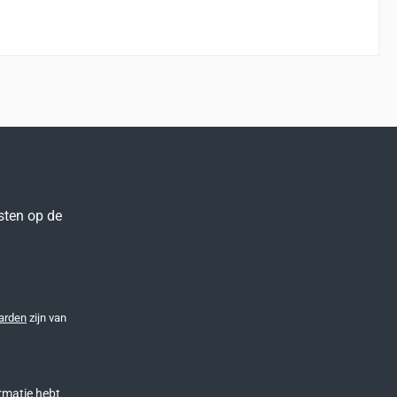
sten op de
arden
zijn van
rmatie
hebt