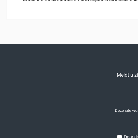
Meldt u z
Deze site w
Door do