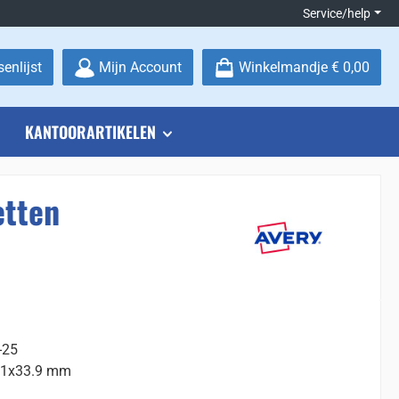
Service/help
Je hebt 0 items op je verlanglijstje
enlijst
Mijn Account
Winkelmandje
€ 0,00
KANTOORARTIKELEN
etten
-25
.1x33.9 mm