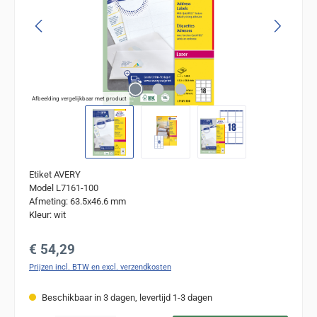
Afbeelding vergelijkbaar met product
Etiket AVERY
Model L7161-100
Afmeting: 63.5x46.6 mm
Kleur: wit
Normale prijs:
€ 54,29
Prijzen incl. BTW en excl. verzendkosten
Beschikbaar in 3 dagen, levertijd 1-3 dagen