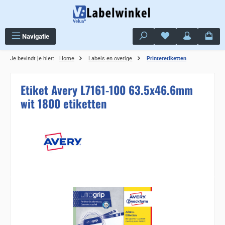
Ga naar de hoofdinhoud
Je hebt 0 items op j
Navigatie
Je bevindt je hier:
Home
Labels en overige
Printeretiketten
Etiket Avery L7161-100 63.5x46.6mm
wit 1800 etiketten
Sla de afbeeldingengalerij over