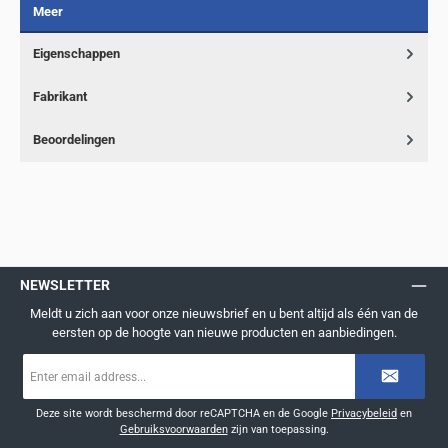
Meer
Eigenschappen
Fabrikant
Beoordelingen
NEWSLETTER
Meldt u zich aan voor onze nieuwsbrief en u bent altijd als één van de
eersten op de hoogte van nieuwe producten en aanbiedingen.
E-
mailadres
*
Deze site wordt beschermd door reCAPTCHA en de Google
Privacybeleid
en
Gebruiksvoorwaarden
zijn van toepassing.