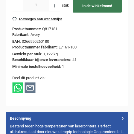
Producthoeveelheid: Voer de gewenste hoeveelheid in of gebruik de knoppen om de
stuk
In de winkelmand
Toevoegen aan wensenlijst
Productnummer:
Q817181
Fabrikant:
Avery
EAN:
3266550260180
Productnummer fabrikant:
L7161-100
Gewicht per stuk:
1,122 kg
Beschikbaar bij onze leveranciers:
41
Minimale bestelhoeveelheid:
1
Deel dit product via:
Beschrijving
Bestand tegen hoge temperaturen van laserprinters. Perfect
afdrukresultaat door nieuwe ultragrip technologie.Gegarandeerd st…