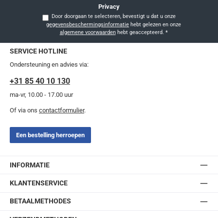
Privacy
Door doorgaan te selecteren, bevestigt u dat u onze
gegevensbeschermingsinformatie
hebt gelezen en onze
algemene voorwaarden
hebt geaccepteerd.
*
SERVICE HOTLINE
Ondersteuning en advies via:
+31 85 40 10 130
ma-vr, 10.00 - 17.00 uur
Of via ons
contactformulier
.
Een bestelling herroepen
INFORMATIE
KLANTENSERVICE
BETAALMETHODES