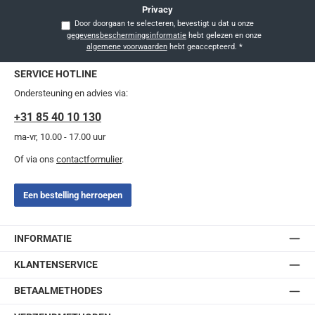
Privacy
Door doorgaan te selecteren, bevestigt u dat u onze
gegevensbeschermingsinformatie
hebt gelezen en onze
algemene voorwaarden
hebt geaccepteerd.
*
SERVICE HOTLINE
Ondersteuning en advies via:
+31 85 40 10 130
ma-vr, 10.00 - 17.00 uur
Of via ons
contactformulier
.
Een bestelling herroepen
INFORMATIE
KLANTENSERVICE
BETAALMETHODES