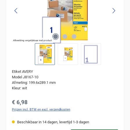
Afbeelding vergelijkbaar met product
Etiket AVERY
Model J8167-10
Afmeting: 199.6x289.1 mm
Kleur: wit
Normale prijs:
€ 6,98
Prijzen incl. BTW en excl. verzendkosten
Beschikbaar in 14 dagen, levertijd 1-3 dagen