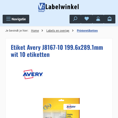
Ga naar de hoofdinhoud
Je hebt 0 items op j
Navigatie
Je bevindt je hier:
Home
Labels en overige
Printeretiketten
Etiket Avery J8167-10 199.6x289.1mm
wit 10 etiketten
Sla de afbeeldingengalerij over