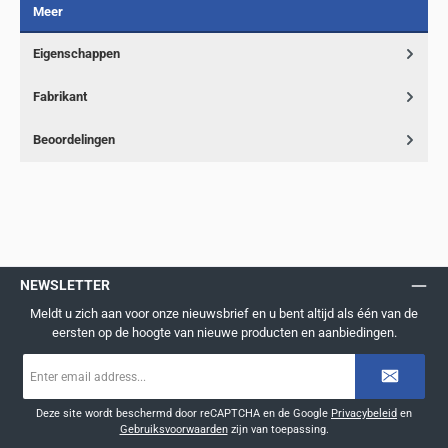
Meer
Eigenschappen
Fabrikant
Beoordelingen
NEWSLETTER
Meldt u zich aan voor onze nieuwsbrief en u bent altijd als één van de
eersten op de hoogte van nieuwe producten en aanbiedingen.
E-
mailadres
*
Deze site wordt beschermd door reCAPTCHA en de Google
Privacybeleid
en
Gebruiksvoorwaarden
zijn van toepassing.