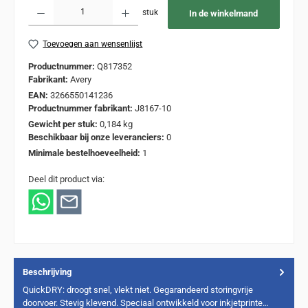
Producthoeveelheid: Voer de gewenste hoeveelheid in of gebruik de knoppen om de
stuk
In de winkelmand
Toevoegen aan wensenlijst
Productnummer:
Q817352
Fabrikant:
Avery
EAN:
3266550141236
Productnummer fabrikant:
J8167-10
Gewicht per stuk:
0,184 kg
Beschikbaar bij onze leveranciers:
0
Minimale bestelhoeveelheid:
1
Deel dit product via:
Beschrijving
QuickDRY: droogt snel, vlekt niet. Gegarandeerd storingvrije
doorvoer. Stevig klevend. Speciaal ontwikkeld voor inkjetprinte…