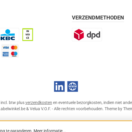
VERZENDMETHODEN
BC
Op rekening, 30 dagen
DPD
mijn 21 dagen)
Credit Card
LinkedIn
Website
n incl. btw plus
verzendkosten
en eventuele bezorgkosten, indien niet ande
abelwinkel.be & Velua V.O.F. - Alle rechten voorbehouden. Theme by
The
ing te garanderen.
Meer informatie...