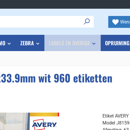
Wens
MO
ZEBRA
LABELS EN OVERIGE
OPRUIMING
x33.9mm wit 960 etiketten
Etiket AVERY
Model J8159
Afmeting: 63