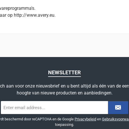
twareprogramma's.
aar op http://www.avery.eu.
NEWSLETTER
ich aan voor onze nieuwsbrief en u bent altijd als één van de eer
hoogte van nieuwe producten en aanbiedingen.
E-
mailadres
*
ordt beschermd door reCAPTCHA en de Google
Privacybeleid
en
Gebruiksvoorwa
toepassing.