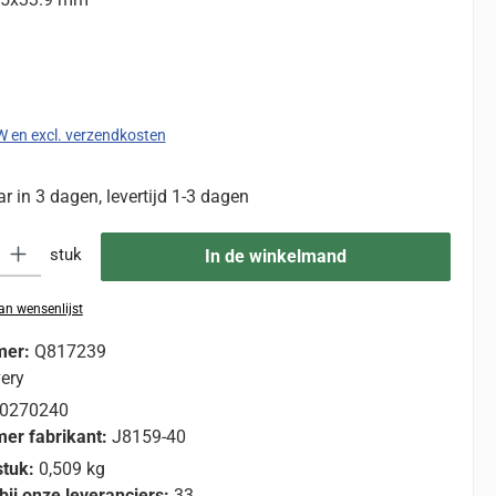
:
TW en excl. verzendkosten
 in 3 dagen, levertijd 1-3 dagen
eid: Voer de gewenste hoeveelheid in of gebruik de knoppen om de hoevee
stuk
In de winkelmand
n wensenlijst
mer:
Q817239
ery
0270240
er fabrikant:
J8159-40
stuk:
0,509 kg
bij onze leveranciers:
33