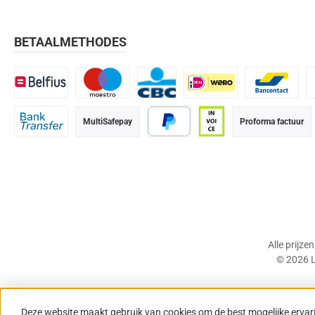
BETAALMETHODES
Belfius
Maestro
CBC
iDEAL | Wero
Bancontact
K
MultiSafepay
Proforma factuur
Bank transfer
PayPal
Op rekening (betaalter
Alle prijze
© 2026 L
Deze website maakt gebruik van cookies om de best mogelijke ervar