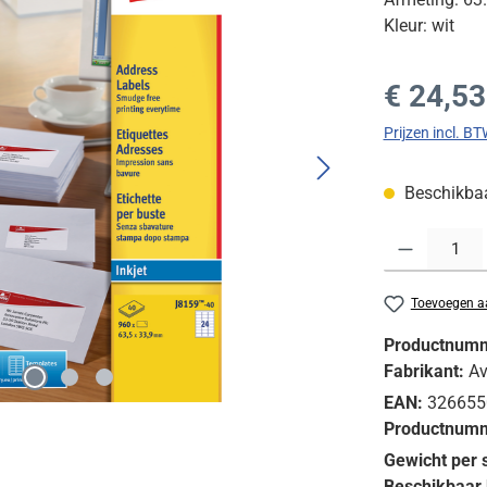
Kleur: wit
Normale prijs
€ 24,53
Prijzen incl. B
Beschikbaar
Producthoeveelh
Toevoegen aa
Productnum
Fabrikant:
Av
EAN:
326655
Productnumm
Gewicht per 
Beschikbaar 