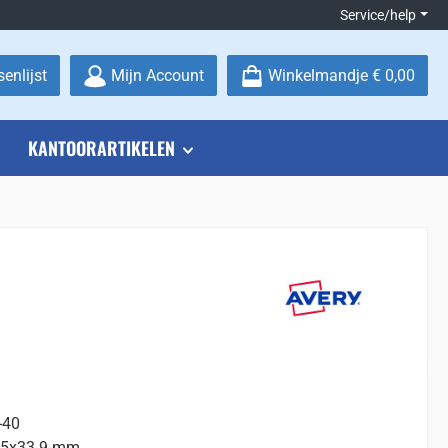
Service/help
Je hebt 0 items op je verlanglijstje
enlijst
Mijn Account
Winkelmandje
€ 0,00
KANTOORARTIKELEN
-40
.5x33.9 mm