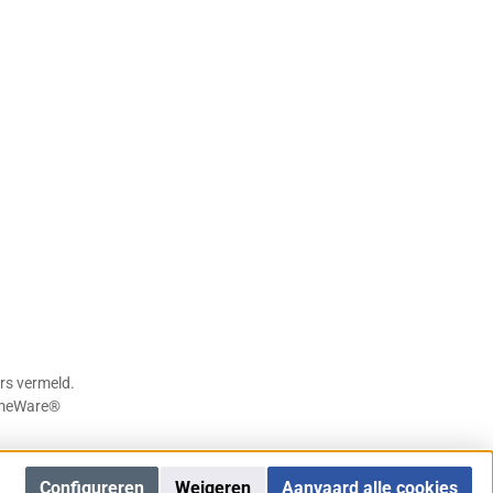
rs vermeld.
meWare®
Configureren
Weigeren
Aanvaard alle cookies