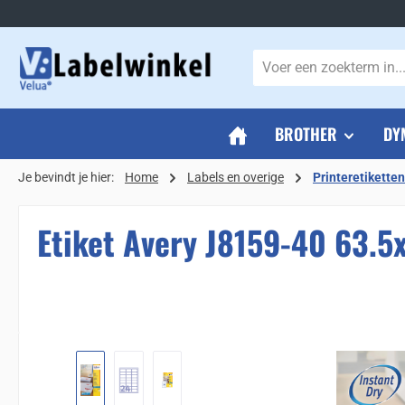
naar de hoofdinhoud
Ga naar de zoekopdracht
Ga naar de hoofdnavigatie
BROTHER
DY
Je bevindt je hier:
Home
Labels en overige
Printeretiketten
Etiket Avery J8159-40 63.5
Sla de afbeeldingengalerij over