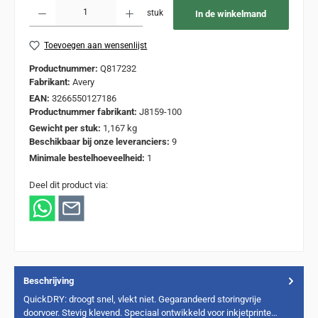
Producthoeveelheid: Voer de gewenste hoeveelheid in of gebruik de knoppen om de
stuk
In de winkelmand
Toevoegen aan wensenlijst
Productnummer:
Q817232
Fabrikant:
Avery
EAN:
3266550127186
Productnummer fabrikant:
J8159-100
Gewicht per stuk:
1,167 kg
Beschikbaar bij onze leveranciers:
9
Minimale bestelhoeveelheid:
1
Deel dit product via:
Beschrijving
QuickDRY: droogt snel, vlekt niet. Gegarandeerd storingvrije
doorvoer. Stevig klevend. Speciaal ontwikkeld voor inkjetprinte…