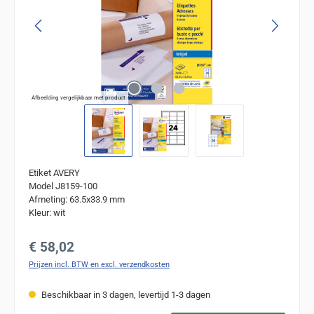
Afbeelding vergelijkbaar met product
Etiket AVERY
Model J8159-100
Afmeting: 63.5x33.9 mm
Kleur: wit
Normale prijs:
€ 58,02
Prijzen incl. BTW en excl. verzendkosten
Beschikbaar in 3 dagen, levertijd 1-3 dagen