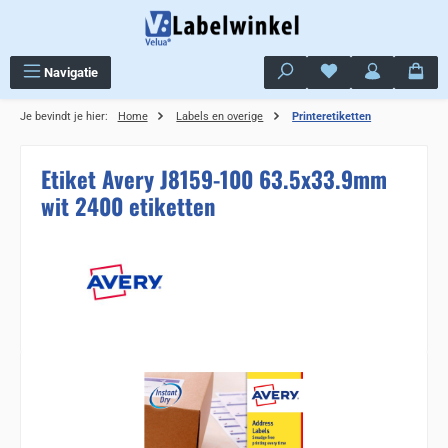
Ga naar de hoofdinhoud
Je hebt 0 items op j
Navigatie
Je bevindt je hier:
Home
Labels en overige
Printeretiketten
Etiket Avery J8159-100 63.5x33.9mm
wit 2400 etiketten
Sla de afbeeldingengalerij over