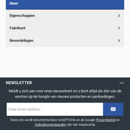
Meer
Eigenschappen
Fabrikant
Beoordelingen
NEWSLETTER
Meldt u zich aan voor onze nieuwsbrief en u bent altijd als één van de
eersten op de hoogte van nieuwe producten en aanbiedingen.
E-
mailadres
*
Deze site wordt beschermd door reCAPTCHA en de Google
Privacybeleid
en
Gebruiksvoorwaarden
zijn van toepassing.