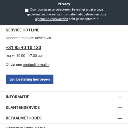
Privacy
Door doorgaan te selecteren, bevestigt u dat u onze
gegevensbeschermingsinformatie
hebt gelezen en onze
algemene voorwaarden
hebt geaccepteerd.
*
SERVICE HOTLINE
Ondersteuning en advies via:
+31 85 40 10 130
ma-vr, 10.00 - 17.00 uur
Of via ons
contactformulier
.
Een bestelling herroepen
INFORMATIE
KLANTENSERVICE
BETAALMETHODES