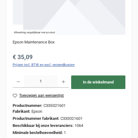
Afbeelding vergelijkbaar met product
Epson Maintenance Box
Normale prijs:
€ 35,09
Prijzen incl. BTW en excl. verzendkosten
Producthoeveelheid: Voer de gewenste hoeveelheid in of gebruik de knoppen om de
In de winkelmand
Toevoegen aan wensenlijst
Productnummer:
C33S021601
Fabrikant:
Epson
Productnummer fabrikant:
C33S021601
Beschikbaar bij onze leveranciers:
1064
Minimale bestelhoeveelheid:
1