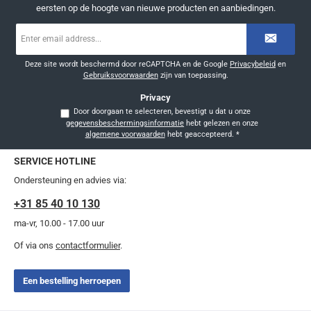
eersten op de hoogte van nieuwe producten en aanbiedingen.
E-
mailadres
*
Deze site wordt beschermd door reCAPTCHA en de Google
Privacybeleid
en
Gebruiksvoorwaarden
zijn van toepassing.
Privacy
Door doorgaan te selecteren, bevestigt u dat u onze
gegevensbeschermingsinformatie
hebt gelezen en onze
algemene voorwaarden
hebt geaccepteerd.
*
SERVICE HOTLINE
Ondersteuning en advies via:
+31 85 40 10 130
ma-vr, 10.00 - 17.00 uur
Of via ons
contactformulier
.
Een bestelling herroepen