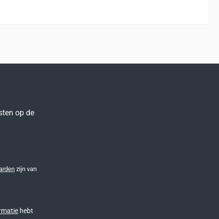
sten op de
arden
zijn van
rmatie
hebt