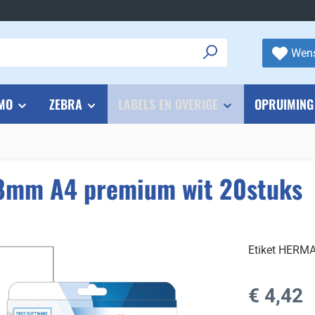
Wens
MO
ZEBRA
LABELS EN OVERIGE
OPRUIMING
8mm A4 premium wit 20stuks
Etiket HERM
Normale prijs
€ 4,42