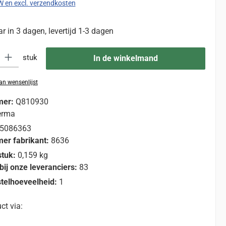
TW en excl. verzendkosten
 in 3 dagen, levertijd 1-3 dagen
eid: Voer de gewenste hoeveelheid in of gebruik de knoppen om de hoevee
stuk
In de winkelmand
n wensenlijst
mer:
Q810930
erma
5086363
er fabrikant:
8636
stuk:
0,159 kg
bij onze leveranciers:
83
telhoeveelheid:
1
ct via: