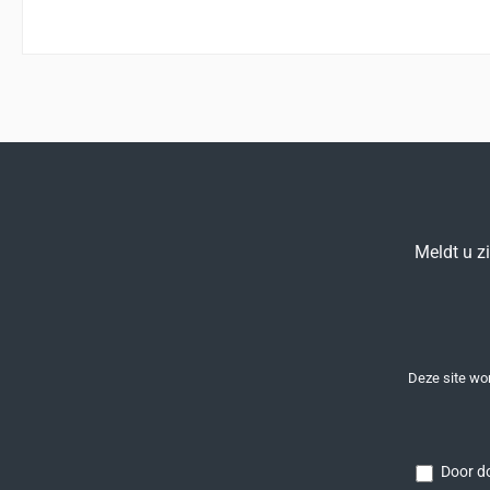
Meldt u z
Deze site w
Door do