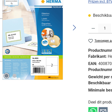
Prijzen incl. B
Beschikbaar
Producthoeveelh
Toevoegen aa
Productnum
Fabrikant:
H
EAN:
400870
Productnumm
Gewicht per 
Beschikbaar 
Minimale bes
Deel dit produ