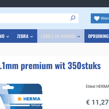
Wens
MO
ZEBRA
LABELS EN OVERIGE
OPRUIMING
8.1mm premium wit 350stuks
Etiket HERMA
Normale prijs
€ 11,27