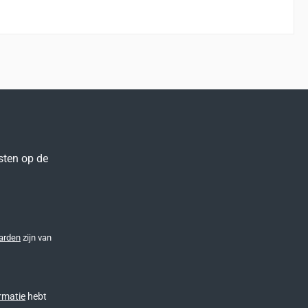
sten op de
arden
zijn van
rmatie
hebt