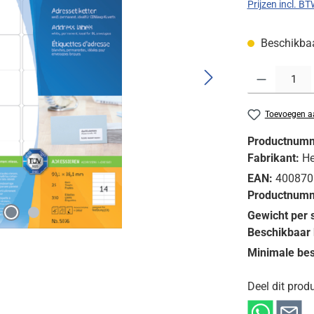
Prijzen incl. B
Beschikbaar
Producthoeveelh
Toevoegen aa
Productnum
Fabrikant:
H
EAN:
400870
Productnumm
Gewicht per 
Beschikbaar 
Minimale bes
Deel dit produ