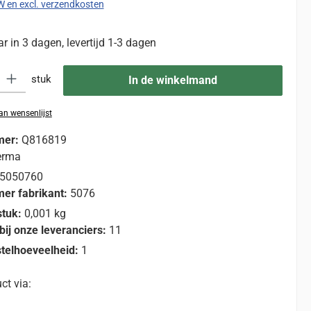
TW en excl. verzendkosten
 in 3 dagen, levertijd 1-3 dagen
eid: Voer de gewenste hoeveelheid in of gebruik de knoppen om de hoevee
stuk
In de winkelmand
n wensenlijst
mer:
Q816819
erma
5050760
er fabrikant:
5076
stuk:
0,001 kg
bij onze leveranciers:
11
telhoeveelheid:
1
ct via: