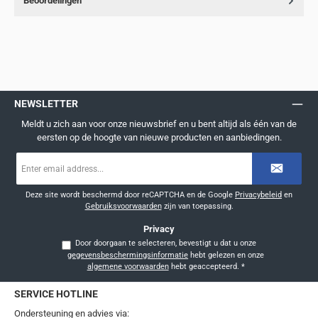
Beoordelingen
NEWSLETTER
Meldt u zich aan voor onze nieuwsbrief en u bent altijd als één van de
eersten op de hoogte van nieuwe producten en aanbiedingen.
E-
mailadres
*
Deze site wordt beschermd door reCAPTCHA en de Google
Privacybeleid
en
Gebruiksvoorwaarden
zijn van toepassing.
Privacy
Door doorgaan te selecteren, bevestigt u dat u onze
gegevensbeschermingsinformatie
hebt gelezen en onze
algemene voorwaarden
hebt geaccepteerd.
*
SERVICE HOTLINE
Ondersteuning en advies via: