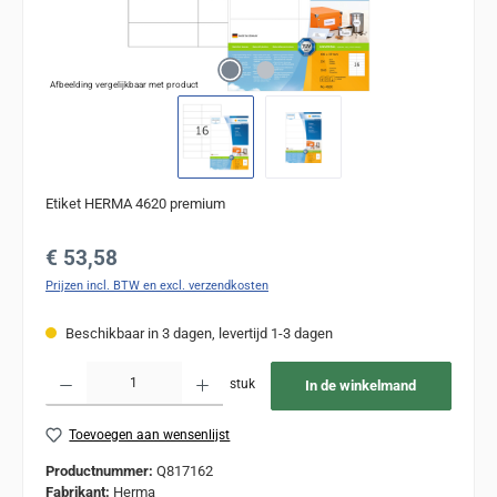
Afbeelding vergelijkbaar met product
Etiket HERMA 4620 premium
Normale prijs:
€ 53,58
Prijzen incl. BTW en excl. verzendkosten
Beschikbaar in 3 dagen, levertijd 1-3 dagen
Producthoeveelheid: Voer de gewenste hoeveelheid in of gebruik de knoppen om de
stuk
In de winkelmand
Toevoegen aan wensenlijst
Productnummer:
Q817162
Fabrikant:
Herma