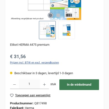
Afbeelding vergelijkbaar met product
Etiket HERMA 4475 premium
Normale prijs:
€ 31,56
Prijzen incl. BTW en excl. verzendkosten
Beschikbaar in 3 dagen, levertijd 1-3 dagen
Producthoeveelheid: Voer de gewenste hoeveelheid in of gebruik de knoppen om de
stuk
In de winkelmand
Toevoegen aan wensenlijst
Productnummer:
Q817498
Fabrikant:
Herma