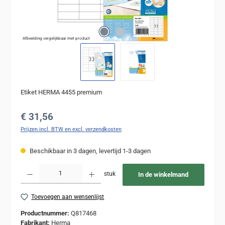
Afbeelding vergelijkbaar met product
Etiket HERMA 4455 premium
Normale prijs:
€ 31,56
Prijzen incl. BTW en excl. verzendkosten
Beschikbaar in 3 dagen, levertijd 1-3 dagen
Producthoeveelheid: Voer de gewenste hoeveelheid in of gebruik de knoppen om de
stuk
In de winkelmand
Toevoegen aan wensenlijst
Productnummer:
Q817468
Fabrikant:
Herma