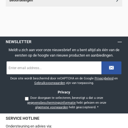
Beoordelingen
NEWSLETTER
Meldt u zich aan voor onze nieuwsbrief en u bent altijd als één van de
eersten op de hoogte van nieuwe producten en aanbiedingen.
E-
mailadres
*
Deze site wordt beschermd door reCAPTCHA en de Google
Privacybeleid
en
Gebruiksvoorwaarden
zijn van toepassing.
Privacy
Door doorgaan te selecteren, bevestigt u dat u onze
gegevensbeschermingsinformatie
hebt gelezen en onze
algemene voorwaarden
hebt geaccepteerd.
*
SERVICE HOTLINE
Ondersteuning en advies via: