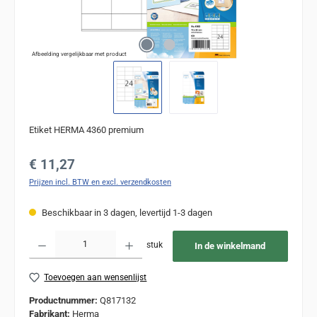
Afbeelding vergelijkbaar met product
Etiket HERMA 4360 premium
Normale prijs:
€ 11,27
Prijzen incl. BTW en excl. verzendkosten
Beschikbaar in 3 dagen, levertijd 1-3 dagen
Producthoeveelheid: Voer de gewenste hoeveelheid in of gebruik de knoppen om de
stuk
In de winkelmand
Toevoegen aan wensenlijst
Productnummer:
Q817132
Fabrikant:
Herma