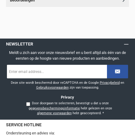
Beoordelingen
NEWSLETTER
Meldt u zich aan voor onze nieuwsbrief en u bent altijd als één van de
eersten op de hoogte van nieuwe producten en aanbiedingen.
E-
mailadres
*
Deze site wordt beschermd door reCAPTCHA en de Google
Privacybeleid
en
Gebruiksvoorwaarden
zijn van toepassing.
Privacy
Door doorgaan te selecteren, bevestigt u dat u onze
gegevensbeschermingsinformatie
hebt gelezen en onze
algemene voorwaarden
hebt geaccepteerd.
*
SERVICE HOTLINE
Ondersteuning en advies via: