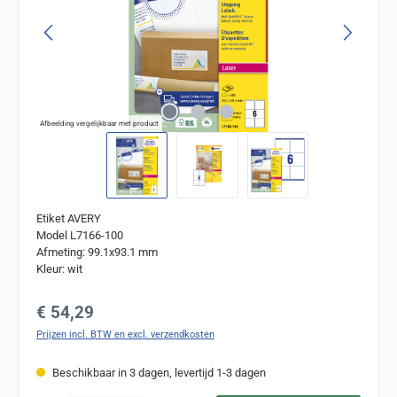
Afbeelding vergelijkbaar met product
Etiket AVERY
Model L7166-100
Afmeting: 99.1x93.1 mm
Kleur: wit
Normale prijs:
€ 54,29
Prijzen incl. BTW en excl. verzendkosten
Beschikbaar in 3 dagen, levertijd 1-3 dagen