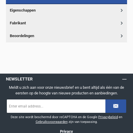
Eigenschappen
Fabrikant
Beoordelingen
NEWSLETTER
Meldt u zich aan voor onze nieuwsbrief en u bent altijd als één van de
eersten op de hoogte van nieuwe producten en aanbiedingen.
E-
mailadres
*
Deze site wordt beschermd door reCAPTCHA en de Google
Privacybeleid
en
Gebruiksvoorwaarden
zijn van toepassing.
Privacy