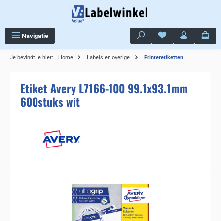
Ga naar de hoofdinhoud
Je hebt 0 items op j
Navigatie
Je bevindt je hier:
Home
Labels en overige
Printeretiketten
Etiket Avery L7166-100 99.1x93.1mm
600stuks wit
Sla de afbeeldingengalerij over