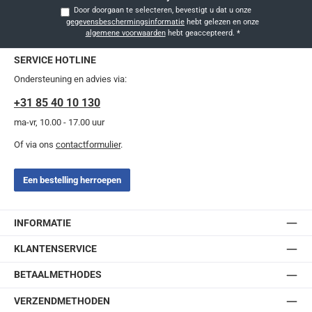
Door doorgaan te selecteren, bevestigt u dat u onze
gegevensbeschermingsinformatie
hebt gelezen en onze
algemene voorwaarden
hebt geaccepteerd.
*
SERVICE HOTLINE
Ondersteuning en advies via:
+31 85 40 10 130
ma-vr, 10.00 - 17.00 uur
Of via ons
contactformulier
.
Een bestelling herroepen
INFORMATIE
KLANTENSERVICE
BETAALMETHODES
VERZENDMETHODEN