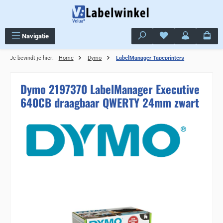
Ga naar de hoofdinhoud
Je hebt 0 items op j
Navigatie
Je bevindt je hier:
Home
Dymo
LabelManager Tapeprinters
Dymo 2197370 LabelManager Executive
640CB draagbaar QWERTY 24mm zwart
Sla de afbeeldingengalerij over