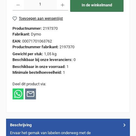
Producthoeveelheid: Voer de gewenste hoeveelheid in of gebruik de knoppen om de
In de winkelmand
Toevoegen aan wensenlijst
Productnummer:
2197370
Fabrikant:
Dymo
EAN:
00071701063762
Productnummer fabrikant:
2197370
Gewicht per stuk:
1,05 kg
Beschikbaar bij onze leveranciers:
0
Beschikbaar in onze voorraad:
1
Minimale bestelhoeveelheid:
1
Deel dit product via:
Beschrijving
Ervaar het gemak van labelen onderweg met de