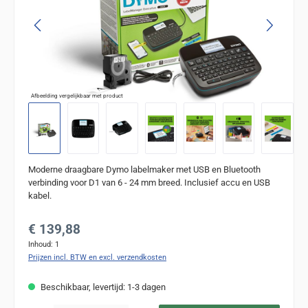
Afbeelding vergelijkbaar met product
Moderne draagbare Dymo labelmaker met USB en Bluetooth
verbinding voor D1 van 6 - 24 mm breed. Inclusief accu en USB
kabel.
Normale prijs:
€ 139,88
Inhoud:
1
Prijzen incl. BTW en excl. verzendkosten
Beschikbaar, levertijd: 1-3 dagen