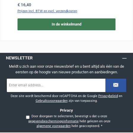
Normale prijs:
€ 16,40
Prijzen incl. BTW en excl. verzendkosten
In de winkelmand
NEWSLETTER
Meldt u zich aan voor onze nieuwsbrief en u bent altijd als één van de
eersten op de hoogte van nieuwe producten en aanbiedingen.
E-
mailadres
*
Deze site wordt beschermd door reCAPTCHA en de Google
Privacybeleid
en
Gebruiksvoorwaarden
zijn van toepassing.
Privacy
Door doorgaan te selecteren, bevestigt u dat u onze
gegevensbeschermingsinformatie
hebt gelezen en onze
algemene voorwaarden
hebt geaccepteerd.
*