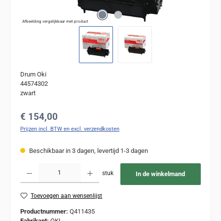
Afbeelding vergelijkbaar met product
Drum Oki
44574302
zwart
Normale prijs:
€ 154,00
Prijzen incl. BTW en excl. verzendkosten
Beschikbaar in 3 dagen, levertijd 1-3 dagen
Producthoeveelheid: Voer de gewenste hoeveelheid in of gebruik de knoppen om de
stuk
In de winkelmand
Toevoegen aan wensenlijst
Productnummer:
Q411435
Fabrikant:
OKI