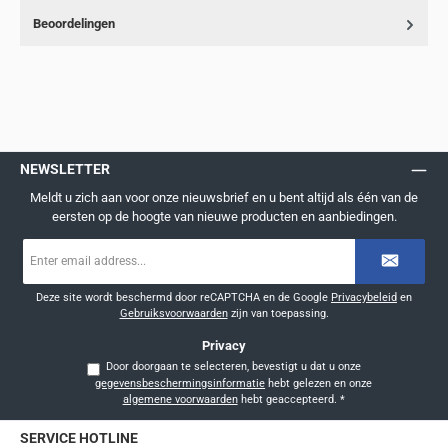
Beoordelingen
NEWSLETTER
Meldt u zich aan voor onze nieuwsbrief en u bent altijd als één van de
eersten op de hoogte van nieuwe producten en aanbiedingen.
E-
mailadres
*
Deze site wordt beschermd door reCAPTCHA en de Google
Privacybeleid
en
Gebruiksvoorwaarden
zijn van toepassing.
Privacy
Door doorgaan te selecteren, bevestigt u dat u onze
gegevensbeschermingsinformatie
hebt gelezen en onze
algemene voorwaarden
hebt geaccepteerd.
*
SERVICE HOTLINE