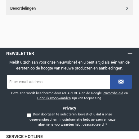
Beoordelingen
NEWSLETTER
Meldt u zich aan voor onze nieuwsbrief en u bent altijd als één van de
eersten op de hoogte van nieuwe producten en aanbiedingen.
E-
mailadres
*
Deze site wordt beschermd door reCAPTCHA en de Google
Privacybeleid
en
Gebruiksvoorwaarden
zijn van toepassing.
Privacy
Door doorgaan te selecteren, bevestigt u dat u onze
gegevensbeschermingsinformatie
hebt gelezen en onze
algemene voorwaarden
hebt geaccepteerd.
*
SERVICE HOTLINE