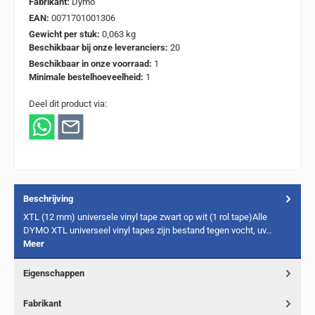
Fabrikant:
Dymo
EAN:
0071701001306
Gewicht per stuk:
0,063 kg
Beschikbaar bij onze leveranciers:
20
Beschikbaar in onze voorraad:
1
Minimale bestelhoeveelheid:
1
Deel dit product via:
Beschrijving
XTL (12 mm) universele vinyl tape zwart op wit (1 rol tape)Alle
DYMO XTL universeel vinyl tapes zijn bestand tegen vocht, uv…
Meer
Eigenschappen
Fabrikant