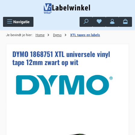
Ga naar de hoofdinhoud
Je hebt 0 items op j
Navigatie
Je bevindt je hier:
Home
Dymo
XTL tapes en labels
DYMO 1868751 XTL universele vinyl
tape 12mm zwart op wit
Sla de afbeeldingengalerij over