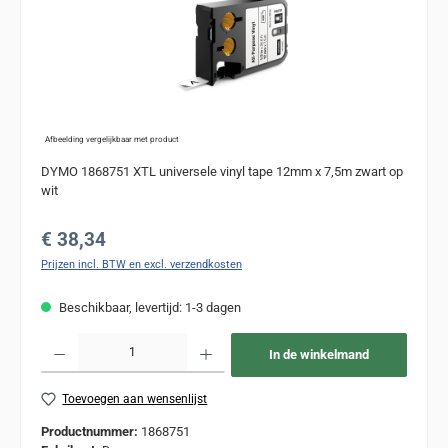
Afbeelding vergelijkbaar met product
DYMO 1868751 XTL universele vinyl tape 12mm x 7,5m zwart op
wit
Normale prijs:
€ 38,34
Prijzen incl. BTW en excl. verzendkosten
Beschikbaar, levertijd: 1-3 dagen
Producthoeveelheid: Voer de gewenste hoeveelheid in of gebruik de knoppen om de
In de winkelmand
Toevoegen aan wensenlijst
Productnummer:
1868751