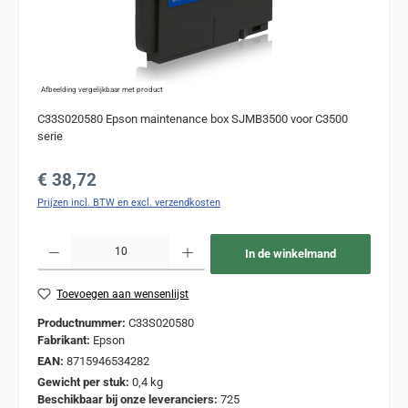
Afbeelding vergelijkbaar met product
C33S020580 Epson maintenance box SJMB3500 voor C3500
serie
Normale prijs:
€ 38,72
Prijzen incl. BTW en excl. verzendkosten
Producthoeveelheid: Voer de gewenste hoeveelheid in of gebruik de knoppen om de
In de winkelmand
Toevoegen aan wensenlijst
Productnummer:
C33S020580
Fabrikant:
Epson
EAN:
8715946534282
Gewicht per stuk:
0,4 kg
Beschikbaar bij onze leveranciers:
725