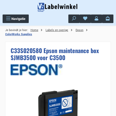
Ga naar de hoofdinhoud
Je hebt 0 items op j
Navigatie
Je bevindt je hier:
Home
Labels en overige
Epson
ColorWorks Supplies
C33S020580 Epson maintenance box
SJMB3500 voor C3500
Sla de afbeeldingengalerij over