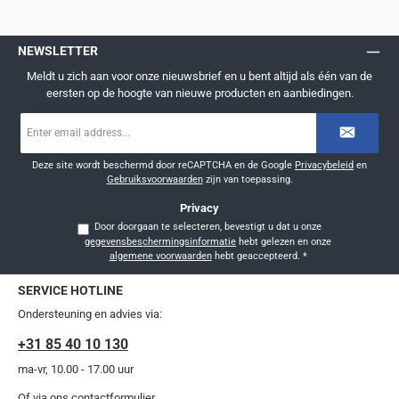
NEWSLETTER
Meldt u zich aan voor onze nieuwsbrief en u bent altijd als één van de
eersten op de hoogte van nieuwe producten en aanbiedingen.
E-
mailadres
*
Deze site wordt beschermd door reCAPTCHA en de Google
Privacybeleid
en
Gebruiksvoorwaarden
zijn van toepassing.
Privacy
Door doorgaan te selecteren, bevestigt u dat u onze
gegevensbeschermingsinformatie
hebt gelezen en onze
algemene voorwaarden
hebt geaccepteerd.
*
SERVICE HOTLINE
Ondersteuning en advies via:
+31 85 40 10 130
ma-vr, 10.00 - 17.00 uur
Of via ons
contactformulier
.