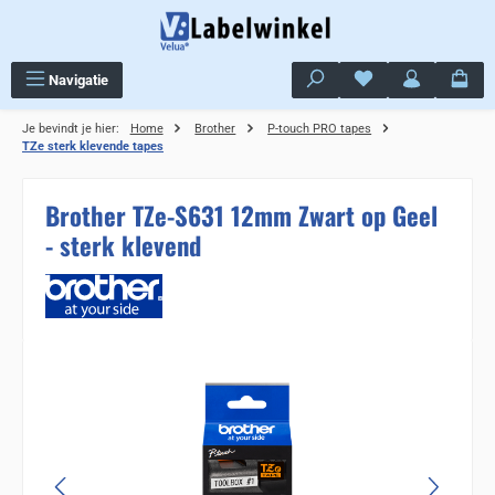
Ga naar de hoofdinhoud
Je hebt 0 items op j
Navigatie
Je bevindt je hier:
Home
Brother
P-touch PRO tapes
TZe sterk klevende tapes
Brother TZe-S631 12mm Zwart op Geel
- sterk klevend
Sla de afbeeldingengalerij over