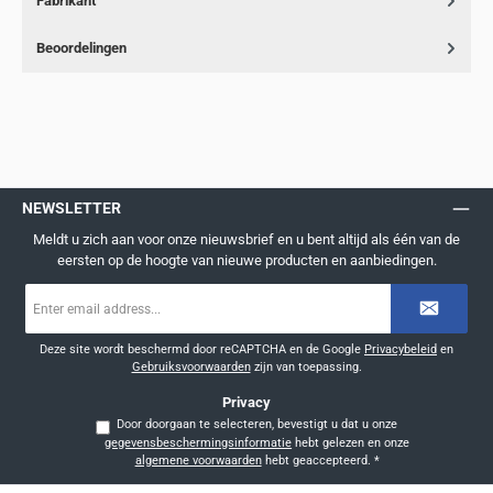
Fabrikant
Beoordelingen
NEWSLETTER
Meldt u zich aan voor onze nieuwsbrief en u bent altijd als één van de
eersten op de hoogte van nieuwe producten en aanbiedingen.
E-
mailadres
*
Deze site wordt beschermd door reCAPTCHA en de Google
Privacybeleid
en
Gebruiksvoorwaarden
zijn van toepassing.
Privacy
Door doorgaan te selecteren, bevestigt u dat u onze
gegevensbeschermingsinformatie
hebt gelezen en onze
algemene voorwaarden
hebt geaccepteerd.
*