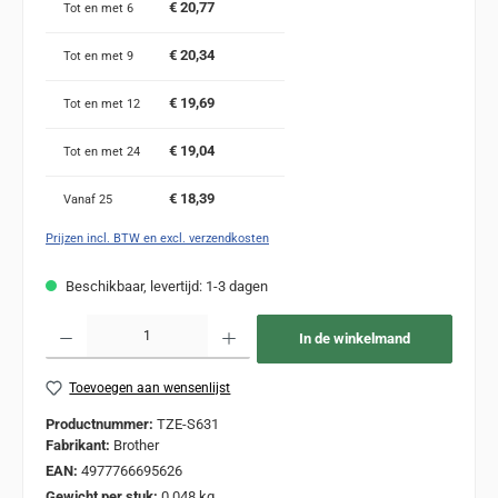
€ 20,77
Tot en met
6
€ 20,34
Tot en met
9
€ 19,69
Tot en met
12
€ 19,04
Tot en met
24
€ 18,39
Vanaf
25
Prijzen incl. BTW en excl. verzendkosten
Beschikbaar, levertijd: 1-3 dagen
Producthoeveelheid: Voer de gewenste hoeveelheid in of gebruik de knoppen om de
In de winkelmand
Toevoegen aan wensenlijst
Productnummer:
TZE-S631
Fabrikant:
Brother
EAN:
4977766695626
Gewicht per stuk:
0,048 kg