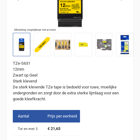
Afbeelding vergelijkbaar met product
TZe-S631
12mm
Zwart op Geel
Sterk klevend
De sterk klevende TZe tape is bedoeld voor ruwe, moeilijke
ondergronden en zorgt door de extra sterke lijmlaag voor een
goede kleefkracht.
Aantal
Prijs per eenheid
€ 21,63
Tot en met
3