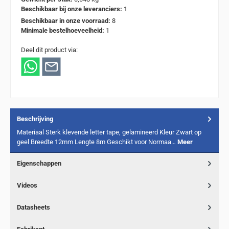
Beschikbaar bij onze leveranciers:
1
Beschikbaar in onze voorraad:
8
Minimale bestelhoeveelheid:
1
Deel dit product via:
Beschrijving
Materiaal Sterk klevende letter tape, gelamineerd Kleur Zwart op
geel Breedte 12mm Lengte 8m Geschikt voor Normaa…
Meer
Eigenschappen
Videos
Datasheets