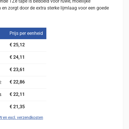
ende TZe tape is bedoeld voor ruwe, moeilijke
en zorgt door de extra sterke lijmlaag voor een goede
Prijs per eenheid
€ 25,12
€ 24,11
€ 23,61
€ 22,86
2
€ 22,11
4
€ 21,35
TW en excl. verzendkosten