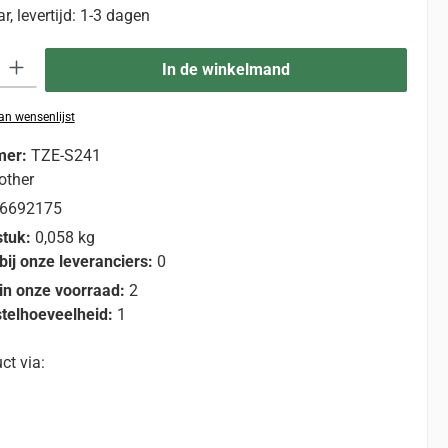
, levertijd: 1-3 dagen
eid: Voer de gewenste hoeveelheid in of gebruik de knoppen om de hoevee
In de winkelmand
n wensenlijst
mer:
TZE-S241
other
6692175
stuk:
0,058 kg
bij onze leveranciers:
0
in onze voorraad:
2
telhoeveelheid:
1
ct via: