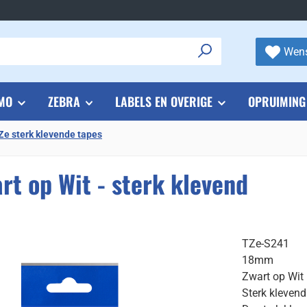
Wens
MO
ZEBRA
LABELS EN OVERIGE
OPRUIMING
Ze sterk klevende tapes
t op Wit - sterk klevend
TZe-S241
18mm
Zwart op Wit
Sterk klevend