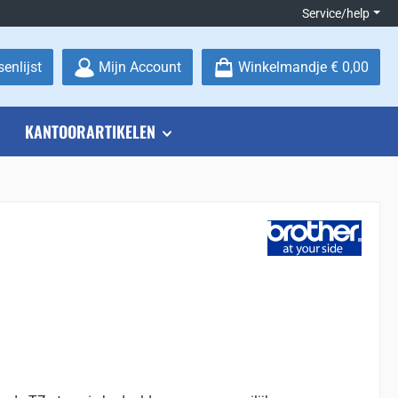
Service/help
Je hebt 0 items op je verlanglijstje
enlijst
Mijn Account
Winkelmandje
€ 0,00
KANTOORARTIKELEN