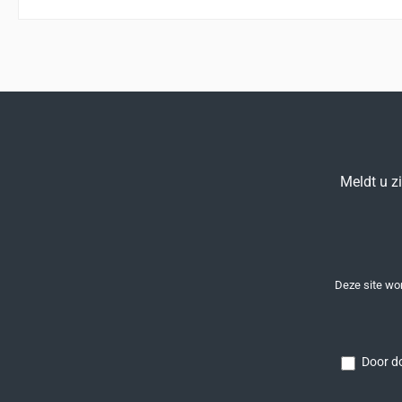
Meldt u z
Deze site w
Door do