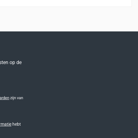
sten op de
arden
zijn van
rmatie
hebt