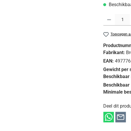
Beschikbaar
Producthoeveelh
Toevoegen aa
Productnum
Fabrikant:
Br
EAN:
497776
Gewicht per 
Beschikbaar 
Beschikbaar 
Minimale bes
Deel dit produ