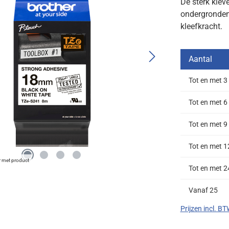
De sterk klev
ondergronden 
kleefkracht.
Aantal
Tot en met
3
Tot en met
6
Tot en met
9
Tot en met
1
r met product
Tot en met
2
Vanaf
25
Prijzen incl. B