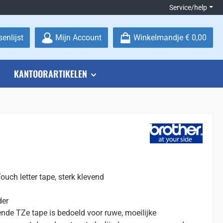
Service/help
Je hebt 0 items op je verlanglijstje
enlijst
Mijn Account
Winkelmandje
€ 0,00
KANTOORARTIKELEN
uch letter tape, sterk klevend
der
ende TZe tape is bedoeld voor ruwe, moeilijke