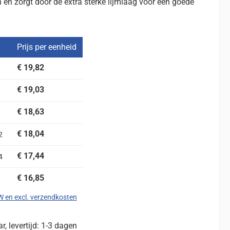
en zorgt door de extra sterke lijmlaag voor een goede
Prijs per eenheid
€ 19,82
€ 19,03
€ 18,63
€ 18,04
2
€ 17,44
4
€ 16,85
TW en excl. verzendkosten
, levertijd: 1-3 dagen