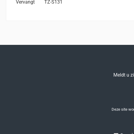
Vervangt
TZ-S131
Meldt u z
Deze site w