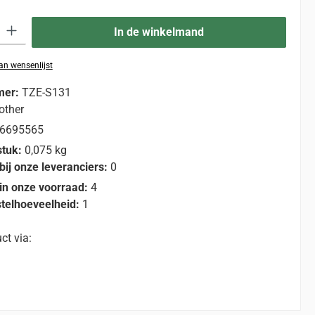
eid: Voer de gewenste hoeveelheid in of gebruik de knoppen om de hoevee
In de winkelmand
n wensenlijst
mer:
TZE-S131
other
6695565
stuk:
0,075 kg
bij onze leveranciers:
0
in onze voorraad:
4
telhoeveelheid:
1
ct via: