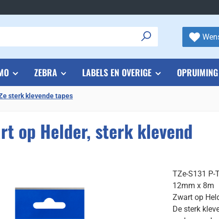
Wens
MO
ZEBRA
LABELS EN OVERIGE
OPRUIMING
Ze sterk klevende tapes
t op Helder, sterk klevend
TZe-S131 P-To
12mm x 8m
Zwart op Hel
De sterk klev