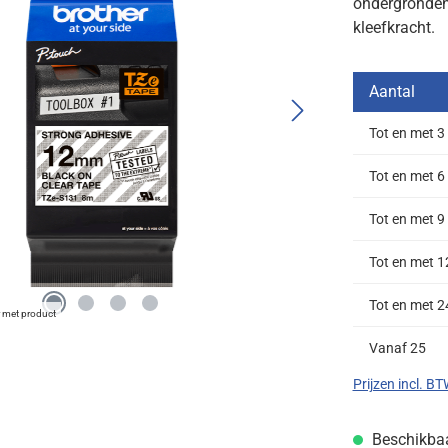
ondergronden 
kleefkracht.
Aantal
Tot en met
3
Tot en met
6
Tot en met
9
Tot en met
1
Tot en met
2
r met product
Vanaf
25
Prijzen incl. B
Beschikbaar