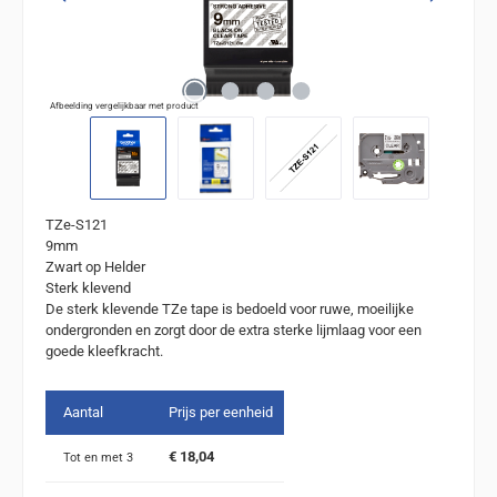
Afbeelding vergelijkbaar met product
TZe-S121
9mm
Zwart op Helder
Sterk klevend
De sterk klevende TZe tape is bedoeld voor ruwe, moeilijke
ondergronden en zorgt door de extra sterke lijmlaag voor een
goede kleefkracht.
Aantal
Prijs per eenheid
€ 18,04
Tot en met
3