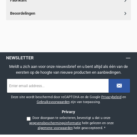
Fabrikant
Beoordelingen
NEWSLETTER
Meldt u zich aan voor onze nieuwsbrief en u bent altijd als één van de
eersten op de hoogte van nieuwe producten en aanbiedingen.
E-
mailadres
*
Deze site wordt beschermd door reCAPTCHA en de Google
Privacybeleid
en
Gebruiksvoorwaarden
zijn van toepassing.
Privacy
Door doorgaan te selecteren, bevestigt u dat u onze
gegevensbeschermingsinformatie
hebt gelezen en onze
algemene voorwaarden
hebt geaccepteerd.
*