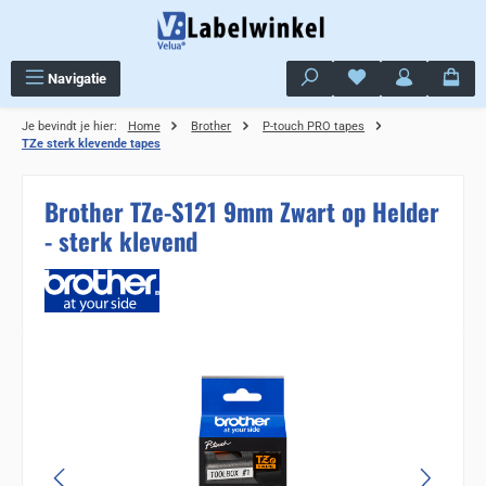
Ga naar de hoofdinhoud
Je hebt 0 items op j
Navigatie
Je bevindt je hier:
Home
Brother
P-touch PRO tapes
TZe sterk klevende tapes
Brother TZe-S121 9mm Zwart op Helder
- sterk klevend
Sla de afbeeldingengalerij over