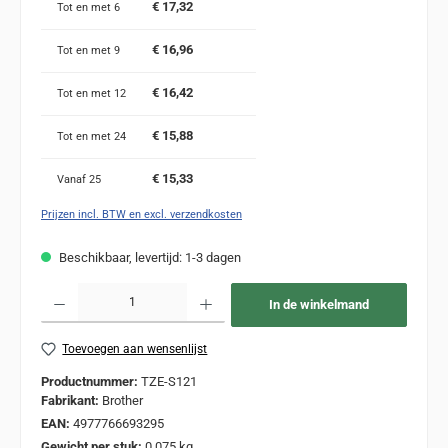
€ 17,32
Tot en met
6
€ 16,96
Tot en met
9
€ 16,42
Tot en met
12
€ 15,88
Tot en met
24
€ 15,33
Vanaf
25
Prijzen incl. BTW en excl. verzendkosten
Beschikbaar, levertijd: 1-3 dagen
Producthoeveelheid: Voer de gewenste hoeveelheid in of gebruik de knoppen om de
In de winkelmand
Toevoegen aan wensenlijst
Productnummer:
TZE-S121
Fabrikant:
Brother
EAN:
4977766693295
Gewicht per stuk:
0,075 kg