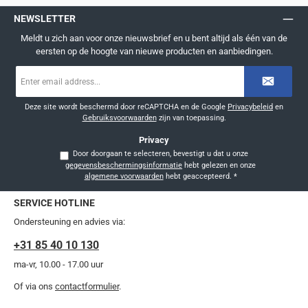
NEWSLETTER
Meldt u zich aan voor onze nieuwsbrief en u bent altijd als één van de
eersten op de hoogte van nieuwe producten en aanbiedingen.
E-
mailadres
*
Deze site wordt beschermd door reCAPTCHA en de Google
Privacybeleid
en
Gebruiksvoorwaarden
zijn van toepassing.
Privacy
Door doorgaan te selecteren, bevestigt u dat u onze
gegevensbeschermingsinformatie
hebt gelezen en onze
algemene voorwaarden
hebt geaccepteerd.
*
SERVICE HOTLINE
Ondersteuning en advies via:
+31 85 40 10 130
ma-vr, 10.00 - 17.00 uur
Of via ons
contactformulier
.