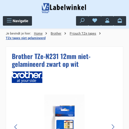
Ga naar de hoofdinhoud
Je hebt 0 items op j
Navigatie
Je bevindt je hier:
Home
Brother
P-touch TZe tapes
TZe tapes niet gelamineerd
Brother TZe-N231 12mm niet-
gelamineerd zwart op wit
Sla de afbeeldingengalerij over