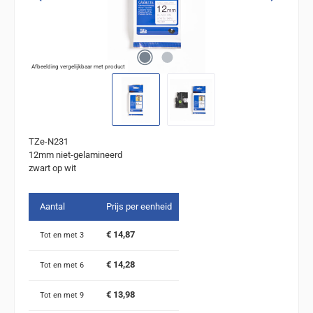
Afbeelding vergelijkbaar met product
TZe-N231
12mm niet-gelamineerd
zwart op wit
Aantal
Prijs per eenheid
€ 14,87
Tot en met
3
€ 14,28
Tot en met
6
€ 13,98
Tot en met
9