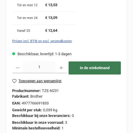
€ 13,53
Tot en met
12
€ 13,09
Tot en met
24
€ 12,64
Vanaf
25
Prijzen incl. BTW en excl. verzendkosten
Beschikbaar, levertijd: 1-3 dagen
Producthoeveelheid: Voer de gewenste hoeveelheid in of gebruik de knoppen om de
In de winkelmand
Toevoegen aan wensenlijst
Productnummer:
TZE-N231
Fabrikant:
Brother
EAN:
4977766691833
Gewicht per stuk:
0,039 kg
Beschikbaar bij onze leveranciers:
0
Beschikbaar in onze voorraad:
3
Minimale bestelhoeveelheid:
1