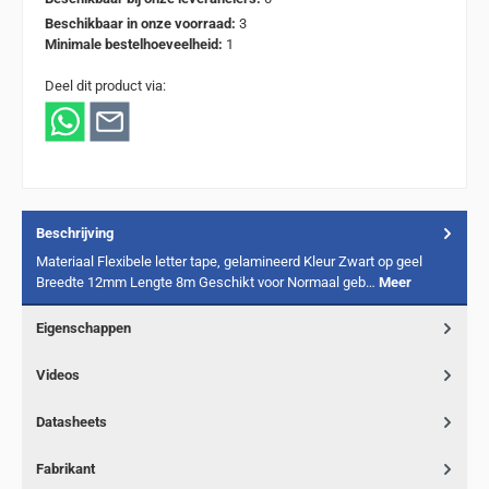
Beschikbaar in onze voorraad:
3
Minimale bestelhoeveelheid:
1
Deel dit product via:
Beschrijving
Materiaal Flexibele letter tape, gelamineerd Kleur Zwart op geel
Breedte 12mm Lengte 8m Geschikt voor Normaal geb…
Meer
Eigenschappen
Videos
Datasheets
Fabrikant