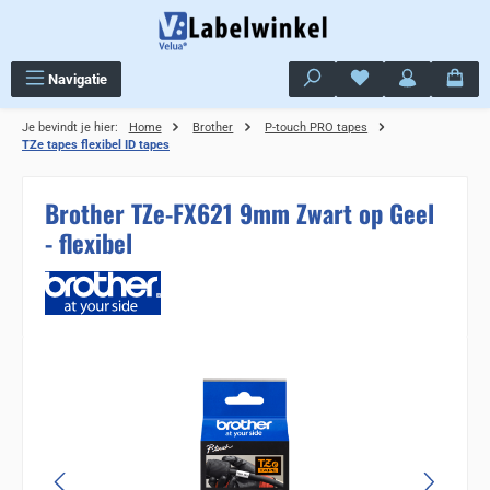
Ga naar de hoofdinhoud
Je hebt 0 items op j
Navigatie
Je bevindt je hier:
Home
Brother
P-touch PRO tapes
TZe tapes flexibel ID tapes
Brother TZe-FX621 9mm Zwart op Geel
- flexibel
Sla de afbeeldingengalerij over