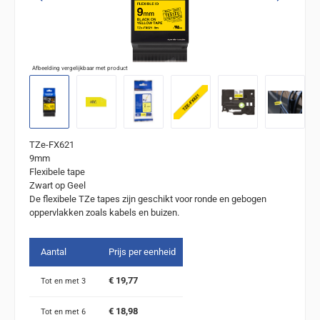
Afbeelding vergelijkbaar met product
TZe-FX621
9mm
Flexibele tape
Zwart op Geel
De flexibele TZe tapes zijn geschikt voor ronde en gebogen
oppervlakken zoals kabels en buizen.
Aantal
Prijs per eenheid
€ 19,77
Tot en met
3
€ 18,98
Tot en met
6