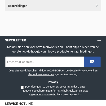
Beoordelingen
NEWSLETTER
Meldt u zich aan voor onze nieuwsbrief en u bent altijd als één van de
eersten op de hoogte van nieuwe producten en aanbiedingen.
E-
mailadres
*
Deze site wordt beschermd door reCAPTCHA en de Google
Privacybeleid
en
Gebruiksvoorwaarden
zijn van toepassing.
Privacy
Door doorgaan te selecteren, bevestigt u dat u onze
gegevensbeschermingsinformatie
hebt gelezen en onze
algemene voorwaarden
hebt geaccepteerd.
*
SERVICE HOTLINE