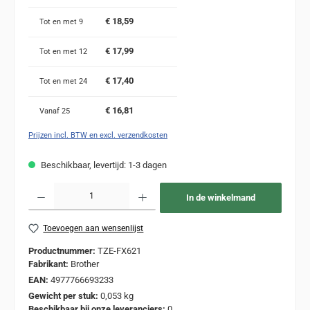
€ 18,59
Tot en met
9
€ 17,99
Tot en met
12
€ 17,40
Tot en met
24
€ 16,81
Vanaf
25
Prijzen incl. BTW en excl. verzendkosten
Beschikbaar, levertijd: 1-3 dagen
Producthoeveelheid: Voer de gewenste hoeveelheid in of gebruik de knoppen om de
In de winkelmand
Toevoegen aan wensenlijst
Productnummer:
TZE-FX621
Fabrikant:
Brother
EAN:
4977766693233
Gewicht per stuk:
0,053 kg
Beschikbaar bij onze leveranciers:
0