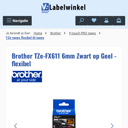
Ga naar de hoofdinhoud
Je hebt 0 items op j
Navigatie
Je bevindt je hier:
Home
Brother
P-touch PRO tapes
TZe tapes flexibel ID tapes
Brother TZe-FX611 6mm Zwart op Geel -
flexibel
Sla de afbeeldingengalerij over