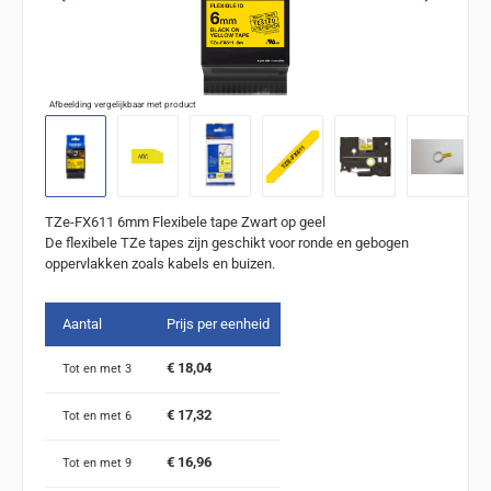
Afbeelding vergelijkbaar met product
TZe-FX611 6mm Flexibele tape Zwart op geel
De flexibele TZe tapes zijn geschikt voor ronde en gebogen
oppervlakken zoals kabels en buizen.
Aantal
Prijs per eenheid
€ 18,04
Tot en met
3
€ 17,32
Tot en met
6
€ 16,96
Tot en met
9