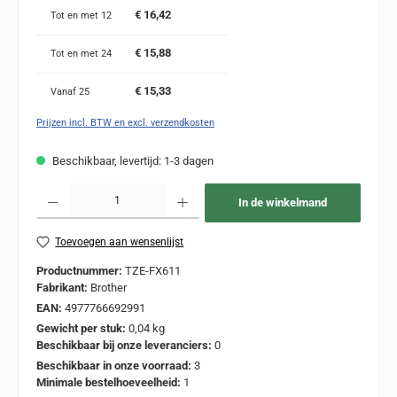
€ 16,42
Tot en met
12
€ 15,88
Tot en met
24
€ 15,33
Vanaf
25
Prijzen incl. BTW en excl. verzendkosten
Beschikbaar, levertijd: 1-3 dagen
Producthoeveelheid: Voer de gewenste hoeveelheid in of gebruik de knoppen om de
In de winkelmand
Toevoegen aan wensenlijst
Productnummer:
TZE-FX611
Fabrikant:
Brother
EAN:
4977766692991
Gewicht per stuk:
0,04 kg
Beschikbaar bij onze leveranciers:
0
Beschikbaar in onze voorraad:
3
Minimale bestelhoeveelheid:
1