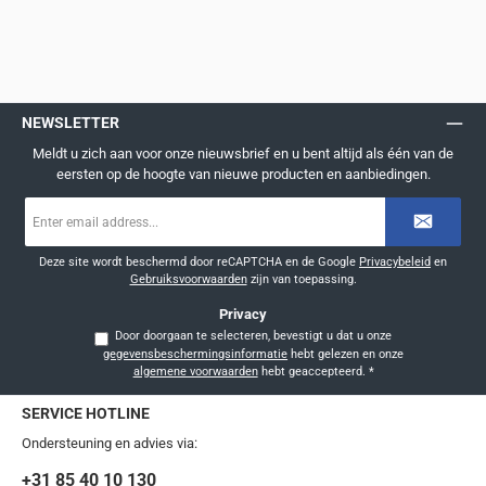
NEWSLETTER
Meldt u zich aan voor onze nieuwsbrief en u bent altijd als één van de
eersten op de hoogte van nieuwe producten en aanbiedingen.
E-
mailadres
*
Deze site wordt beschermd door reCAPTCHA en de Google
Privacybeleid
en
Gebruiksvoorwaarden
zijn van toepassing.
Privacy
Door doorgaan te selecteren, bevestigt u dat u onze
gegevensbeschermingsinformatie
hebt gelezen en onze
algemene voorwaarden
hebt geaccepteerd.
*
SERVICE HOTLINE
Ondersteuning en advies via:
+31 85 40 10 130