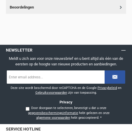
Beoordelingen
NEWSLETTER
Meldt u zich aan voor onze nieuwsbrief en u bent altijd als één van de
eersten op de hoogte van nieuwe producten en aanbiedingen.
E-
mailadres
*
Deze site wordt beschermd door reCAPTCHA en de Google
Privacybeleid
en
Gebruiksvoorwaarden
zijn van toepassing.
Privacy
Door doorgaan te selecteren, bevestigt u dat u onze
gegevensbeschermingsinformatie
hebt gelezen en onze
algemene voorwaarden
hebt geaccepteerd.
*
SERVICE HOTLINE