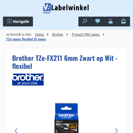
Ga naar de hoofdinhoud
Je hebt 0 items op j
Navigatie
Je bevindt je hier:
Home
Brother
P-touch PRO tapes
TZe tapes flexibel ID tapes
Brother TZe-FX211 6mm Zwart op Wit -
flexibel
Sla de afbeeldingengalerij over