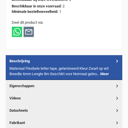
Beschikbaar in onze voorraad:
2
Minimale bestelhoeveelheid:
1
Deel dit product via:
Beschrijving
Materiaal Flexibele letter tape, gelamineerd Kleur Zwart op wit
Breedte 6mm Lengte 8m Geschikt voor Normaal gebru…
Meer
Eigenschappen
Videos
Datasheets
Fabrikant