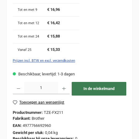
€ 16,96
Tot en met
9
€ 16,42
Tot en met
12
€ 15,88
Tot en met
24
€ 15,33
Vanaf
25
Prijzen incl. BTW en excl. verzendkosten
Beschikbaar, levertijd: 1-3 dagen
Producthoeveelheid: Voer de gewenste hoeveelheid in of gebruik de knoppen om de
In de winkelmand
Toevoegen aan wensenlijst
Productnummer:
TZE-FX211
Fabrikant:
Brother
EAN:
4977766692960
Gewicht per stuk:
0,04 kg
Beschikbaar bij onze leveranciers:
0