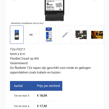
Afbeelding vergelijkbaar met product
TZe-FX211
6mm x 8 m
Flexibel Zwart op Wit
Gelamineerd
De flexibele TZe tapes zijn geschikt voor ronde en gebogen
oppervlakken zoals kabels en buizen.
Aantal
Prijs per eenheid
€ 18,04
Tot en met
3
€ 17,32
Tot en met
6