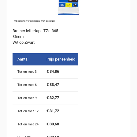
Afbeelding vergelijkbaar met product
Brother lettertape TZe-365
36mm
Wit op Zwart
Aantal
Prijs per eenheid
€ 34,86
Tot en met
3
€ 33,47
Tot en met
6
€ 32,77
Tot en met
9
€ 31,72
Tot en met
12
€ 30,68
Tot en met
24