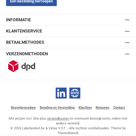
Een bestelling herroepen
INFORMATIE
KLANTENSERVICE
BETAALMETHODES
VERZENDMETHODEN
DPD
LinkedIn
Website
Bestelprocedure
Betaling en Verzending
Klachten
Retouren
Contact
Alle prijzen incl. btw plus
verzendkosten
en eventuele bezorgkosten, indien niet
anders vermeld.
© 2026 Labelwinkel.be & Velua V.O.F. - Alle rechten voorbehouden. Theme by
ThemeWare®