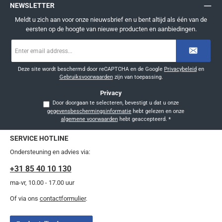
NEWSLETTER
Meldt u zich aan voor onze nieuwsbrief en u bent altijd als één van de
eersten op de hoogte van nieuwe producten en aanbiedingen.
E-
mailadres
*
Deze site wordt beschermd door reCAPTCHA en de Google
Privacybeleid
en
Gebruiksvoorwaarden
zijn van toepassing.
Privacy
Door doorgaan te selecteren, bevestigt u dat u onze
gegevensbeschermingsinformatie
hebt gelezen en onze
algemene voorwaarden
hebt geaccepteerd.
*
SERVICE HOTLINE
Ondersteuning en advies via:
+31 85 40 10 130
ma-vr, 10.00 - 17.00 uur
Of via ons
contactformulier
.