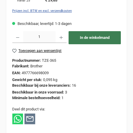
€ 29,63
Vanaf
25
Prijzen incl. BTW en excl. verzendkosten
Beschikbaar, levertijd: 1-3 dagen
Producthoeveelheid: Voer de gewenste hoeveelheid in of gebruik de knoppen om de
In de winkelmand
Toevoegen aan wensenlijst
Productnummer:
TZE-365
Fabrikant:
Brother
EAN:
4977766698009
Gewicht per stuk:
0,095 kg
Beschikbaar bij onze leveranciers:
16
Beschikbaar in onze voorraad:
3
Minimale bestelhoeveelheid:
1
Deel dit product via: