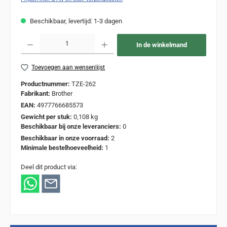
Beschikbaar, levertijd: 1-3 dagen
Producthoeveelheid: Voer de gewenste hoeveelheid in of gebruik de knoppen om de
In de winkelmand
Toevoegen aan wensenlijst
Productnummer:
TZE-262
Fabrikant:
Brother
EAN:
4977766685573
Gewicht per stuk:
0,108 kg
Beschikbaar bij onze leveranciers:
0
Beschikbaar in onze voorraad:
2
Minimale bestelhoeveelheid:
1
Deel dit product via: