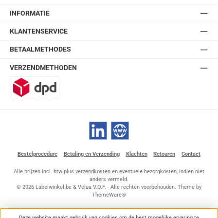
INFORMATIE
KLANTENSERVICE
BETAALMETHODES
VERZENDMETHODEN
DPD
LinkedIn
Website
Bestelprocedure
Betaling en Verzending
Klachten
Retouren
Contact
Alle prijzen incl. btw plus
verzendkosten
en eventuele bezorgkosten, indien niet
anders vermeld.
© 2026 Labelwinkel.be & Velua V.O.F. - Alle rechten voorbehouden. Theme by
ThemeWare®
Deze website maakt gebruik van cookies om de best mogelijke ervaring te