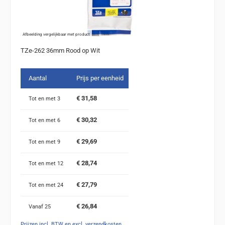
Afbeelding vergelijkbaar met product
TZe-262 36mm Rood op Wit
Aantal
Prijs per eenheid
€ 31,58
Tot en met
3
€ 30,32
Tot en met
6
€ 29,69
Tot en met
9
€ 28,74
Tot en met
12
€ 27,79
Tot en met
24
€ 26,84
Vanaf
25
Prijzen incl. BTW en excl. verzendkosten