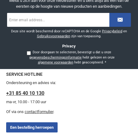
Meldt u zich aan voor onze nieuwsbrief en u bent altijd als één van de
eersten op de hoogte van nieuwe producten en aanbiedingen.
E-
mailadres
*
Deze site wordt beschermd door reCAPTCHA en de Google
Privacybeleid
en
Gebruiksvoorwaarden
zijn van toepassing.
Privacy
Door doorgaan te selecteren, bevestigt u dat u onze
gegevensbeschermingsinformatie
hebt gelezen en onze
algemene voorwaarden
hebt geaccepteerd.
*
SERVICE HOTLINE
Ondersteuning en advies via:
+31 85 40 10 130
ma-vr, 10.00 - 17.00 uur
Of via ons
contactformulier
.
Een bestelling herroepen