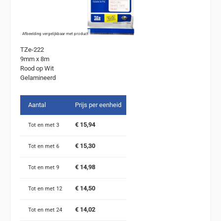
Afbeelding vergelijkbaar met product
TZe-222
9mm x 8m
Rood op Wit
Gelamineerd
Aantal
Prijs per eenheid
€ 15,94
Tot en met
3
€ 15,30
Tot en met
6
€ 14,98
Tot en met
9
€ 14,50
Tot en met
12
€ 14,02
Tot en met
24