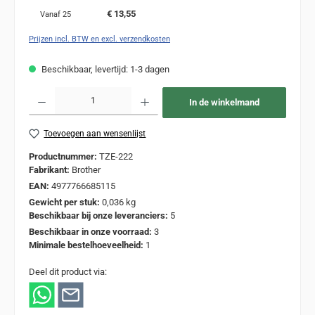
€ 13,55
Vanaf
25
Prijzen incl. BTW en excl. verzendkosten
Beschikbaar, levertijd: 1-3 dagen
Producthoeveelheid: Voer de gewenste hoeveelheid in of gebruik de knoppen om de
In de winkelmand
Toevoegen aan wensenlijst
Productnummer:
TZE-222
Fabrikant:
Brother
EAN:
4977766685115
Gewicht per stuk:
0,036 kg
Beschikbaar bij onze leveranciers:
5
Beschikbaar in onze voorraad:
3
Minimale bestelhoeveelheid:
1
Deel dit product via: