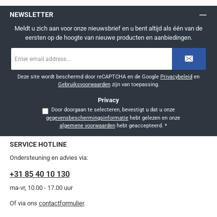
NEWSLETTER
Meldt u zich aan voor onze nieuwsbrief en u bent altijd als één van de
eersten op de hoogte van nieuwe producten en aanbiedingen.
E-
mailadres
*
Deze site wordt beschermd door reCAPTCHA en de Google
Privacybeleid
en
Gebruiksvoorwaarden
zijn van toepassing.
Privacy
Door doorgaan te selecteren, bevestigt u dat u onze
gegevensbeschermingsinformatie
hebt gelezen en onze
algemene voorwaarden
hebt geaccepteerd.
*
SERVICE HOTLINE
Ondersteuning en advies via:
+31 85 40 10 130
ma-vr, 10.00 - 17.00 uur
Of via ons
contactformulier
.