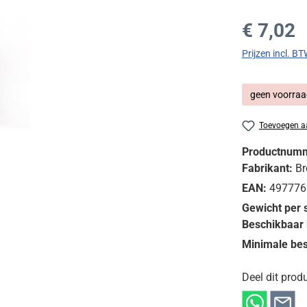
Normale prijs
€ 7,02
Prijzen incl. B
geen voorraa
Toevoegen aa
Productnum
Fabrikant:
Br
EAN:
497776
Gewicht per 
Beschikbaar 
Minimale bes
Deel dit produ