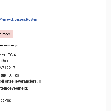
:
TW en excl. verzendkosten
d meer
n wensenlijst
mer:
TC-4
other
6712217
stuk:
0,1 kg
bij onze leveranciers:
0
telhoeveelheid:
1
ct via: