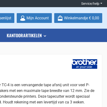
Service/help
Je hebt 0 items op je verlanglijstje
enlijst
Mijn Account
Winkelmandje
€ 0,00
KANTOORARTIKELEN
r TC-4 is een vervangende tape afsnij unit voor veel P-
akers met een maximale tape breedte van 12 mm. Zie de
le ondersteunde printers. Deze tapecutter wordt speciaal
d. Houdt rekening met een levertijd van ca 3 weken.