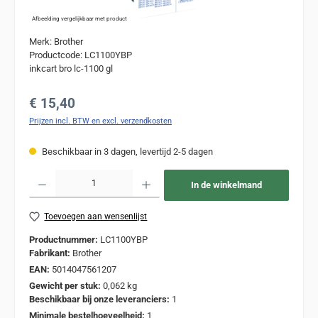
Afbeelding vergelijkbaar met product
Merk: Brother
Productcode: LC1100YBP
inkcart bro lc-1100 gl
Normale prijs:
€ 15,40
Prijzen incl. BTW en excl. verzendkosten
Beschikbaar in 3 dagen, levertijd 2-5 dagen
Producthoeveelheid: Voer de gewenste hoeveelheid in of gebruik de knoppen om de
In de winkelmand
Toevoegen aan wensenlijst
Productnummer:
LC1100YBP
Fabrikant:
Brother
EAN:
5014047561207
Gewicht per stuk:
0,062 kg
Beschikbaar bij onze leveranciers:
1
Minimale bestelhoeveelheid:
1