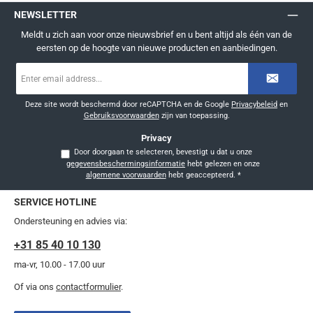
NEWSLETTER
Meldt u zich aan voor onze nieuwsbrief en u bent altijd als één van de
eersten op de hoogte van nieuwe producten en aanbiedingen.
E-
mailadres
*
Deze site wordt beschermd door reCAPTCHA en de Google
Privacybeleid
en
Gebruiksvoorwaarden
zijn van toepassing.
Privacy
Door doorgaan te selecteren, bevestigt u dat u onze
gegevensbeschermingsinformatie
hebt gelezen en onze
algemene voorwaarden
hebt geaccepteerd.
*
SERVICE HOTLINE
Ondersteuning en advies via:
+31 85 40 10 130
ma-vr, 10.00 - 17.00 uur
Of via ons
contactformulier
.