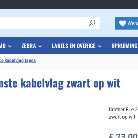
Wens
MO
ZEBRA
LABELS EN OVERIGE
OPRUIMING
Le kabelvlag tapes
ste kabelvlag zwart op wit
Brother FLe-
zwart op wit
Normale prijs
€ 23,00