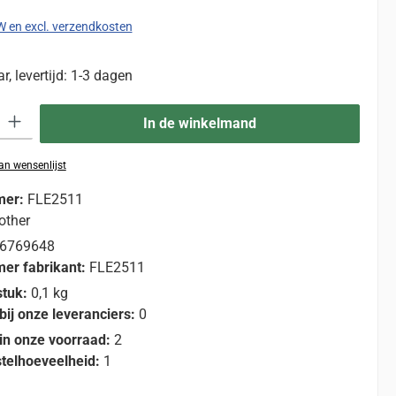
TW en excl. verzendkosten
, levertijd: 1-3 dagen
eid: Voer de gewenste hoeveelheid in of gebruik de knoppen om de hoevee
In de winkelmand
n wensenlijst
mer:
FLE2511
other
6769648
er fabrikant:
FLE2511
stuk:
0,1 kg
bij onze leveranciers:
0
in onze voorraad:
2
telhoeveelheid:
1