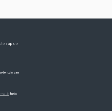
sten op de
arden
zijn van
rmatie
hebt