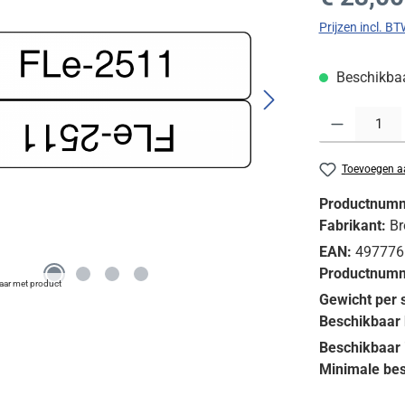
Prijzen incl. B
Beschikbaar
Producthoeveelh
Toevoegen aa
Productnum
Fabrikant:
Br
EAN:
497776
Productnumm
baar met product
Gewicht per 
Beschikbaar 
Beschikbaar 
Minimale bes