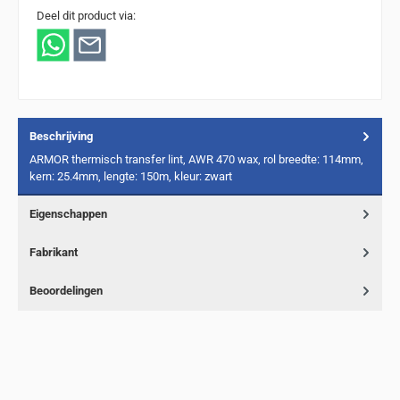
Deel dit product via:
Beschrijving
ARMOR thermisch transfer lint, AWR 470 wax, rol breedte: 114mm,
kern: 25.4mm, lengte: 150m, kleur: zwart
Eigenschappen
Fabrikant
Beoordelingen