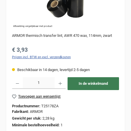
Afbeelding vergelijkbaar met product
ARMOR thermisch transfer lint, AWR 470 wax, 114mm, zwart
Normale prijs:
€ 3,93
Prijzen incl. BTW en excl. verzendkosten
Beschikbaar in 14 dagen, levertijd 2-5 dagen
Producthoeveelheid: Voer de gewenste hoeveelheid in of gebruik de knoppen om de
In de winkelmand
Toevoegen aan wensenlijst
Productnummer:
T25178ZA
Fabrikant:
ARMOR
Gewicht per stuk:
2,28 kg
Minimale bestelhoeveelheid:
1