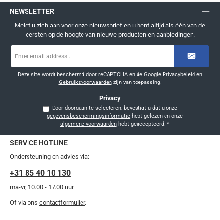
NEWSLETTER
Meldt u zich aan voor onze nieuwsbrief en u bent altijd als één van de
eersten op de hoogte van nieuwe producten en aanbiedingen.
E-
mailadres
*
Deze site wordt beschermd door reCAPTCHA en de Google
Privacybeleid
en
Gebruiksvoorwaarden
zijn van toepassing.
Privacy
Door doorgaan te selecteren, bevestigt u dat u onze
gegevensbeschermingsinformatie
hebt gelezen en onze
algemene voorwaarden
hebt geaccepteerd.
*
SERVICE HOTLINE
Ondersteuning en advies via:
+31 85 40 10 130
ma-vr, 10.00 - 17.00 uur
Of via ons
contactformulier
.