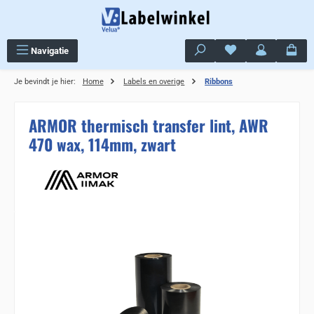
Ga naar de hoofdinhoud
Je hebt 0 items op j
Navigatie
Je bevindt je hier:
Home
Labels en overige
Ribbons
ARMOR thermisch transfer lint, AWR
470 wax, 114mm, zwart
Sla de afbeeldingengalerij over